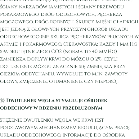
ściany narządów jamistych i ściany przewodu
pokarmowego, dróg oddechowych, pęcherza
moczowego, dróg rodnych. Skurcz mięśni gładkich
jest jedną z głównych przyczyn chorób układu
oddechowego (np. skurcz pęcherzyków płucnych w
astmie) i pokarmowego. Ciekawostka: każdy 1 mm Hg
spadku tętniczego CO2 (norma to 40 mmHg)
zmniejsza dopływ krwi do mózgu o 2%, czyli
dotlenienie mózgu znacznie się zmniejsza przy
ciężkim oddychaniu. Wywołuje to m.in. zawroty
głowy, zmęczenie, otumanienie czy niepokój.
3) Dwutlenek węgla stymuluje ośrodek
oddechowy w rdzeniu przedłużonym
Stężenie dwutlenku węgla we krwi jest
podstawowym mechanizmem regulującym pracę
układu oddechowego. Informacje do ośrodka