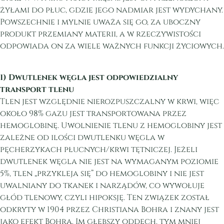
żyłami do płuc, gdzie jego nadmiar jest wydychany.
Powszechnie i mylnie uważa się go, za uboczny
produkt przemiany materii, a w rzeczywistości
odpowiada on za wiele ważnych funkcji życiowych.
1) Dwutlenek węgla jest odpowiedzialny
transport tlenu
Tlen jest względnie nierozpuszczalny w krwi, więc
około 98% gazu jest transportowana przez
hemoglobinę. Uwolnienie tlenu z hemoglobiny jest
zależne od ilości dwutlenku węgla w
pęcherzykach płucnych/krwi tętniczej. Jeżeli
dwutlenek węgla nie jest na wymaganym poziomie
5%, tlen „przykleja się” do hemoglobiny i nie jest
uwalniany do tkanek i narządów, co wywołuje
głód tlenowy, czyli hipoksję. Ten związek został
odkryty w 1904 przez Christiana Bohra i znany jest
jako efekt Bohra. Im głębszy oddech, tym mniej