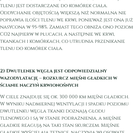
tlenu jest dostarczane do komórek ciała.
Oddychanie objętością większą niż normalna nie
poprawia ilości tlenu we krwi, ponieważ jest ona już
nasycona w 95-98%. Zamiast tego obniża ono poziom
CO2 najpierw w płucach, a następnie we krwi,
tkankach i komórkach, co utrudnia przenikanie
tlenu do komórek ciała.
2) Dwutlenek węgla jest odpowiedzialny
wazodylatację – rozkurcz mięśni gładkich w
ścianie naczyń krwionośnych
W ciele znajduje się ok. 300 000 km mięśni gładkich.
W wyniku nadmiernej wentylacji i spadku poziomu
dwutlenku węgla tkanki doznają głodu
tlenowego i są w stanie podrażnienia, a mięśnie
gładkie reagują na taki stan skurczem. Mięśnie
gładkie wyścielają tętnice, naczynia włosowate ,