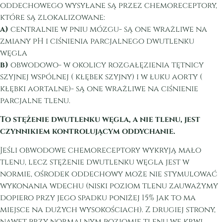
oddechowego wysyłane są przez chemoreceptory,
które są zlokalizowane:
a)
centralnie w pniu mózgu- są one wrażliwe na
zmiany pH i ciśnienia parcjalnego dwutlenku
węgla
b)
obwodowo- w okolicy rozgałęzienia tętnicy
szyjnej wspólnej ( kłębek szyjny) i w łuku aorty (
kłębki aortalne)- są one wrażliwe na ciśnienie
parcjalne tlenu.
To stężenie dwutlenku węgla, a nie tlenu, jest
czynnikiem kontrolującym oddychanie.
Jeśli obwodowe chemoreceptory wykryją mało
tlenu, lecz stężenie dwutlenku węgla jest w
normie, ośrodek oddechowy może nie stymulować
wykonania wdechu (niski poziom tlenu zauważymy
dopiero przy jego spadku poniżej 15% jak to ma
miejsce na dużych wysokościach). Z drugiej strony,
nawet przy normalnym poziomie tlenu we krwi,