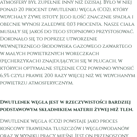
atmosfery był zupełnie inny niż dzisiaj. Było w niej
ponad 20 procent dwutlenku węgla (CO2), który
wdychały żywe istoty. Jego ilość znacznie spadła i
obecnie wynosi zaledwie 0,03 procenta. Nasze ciała
musiały się jakoś do tego stopniowo przystosować.
Dokonało się to poprzez utworzenie
wewnętrznego środowiska gazowego zawartego
w małych powietrznych woreczkach
(pęcherzykach) znajdujących się w płucach, w
których optymalne stężenie CO2 powinno wynosić
6,5% czyli prawie 200 razy więcej niż we wdychanym
powietrzu atmosferycznym.
Dwutlenek węgla jest w rzeczywistości bardziej
podstawowym składnikiem materii żywej niż tlen.
Dwutlenek węgla (CO2) powstaje jako proces
końcowy trawienia tłuszczów i węglowodanów
oraz w wyniku pracy mięśni. Jest on przenoszony