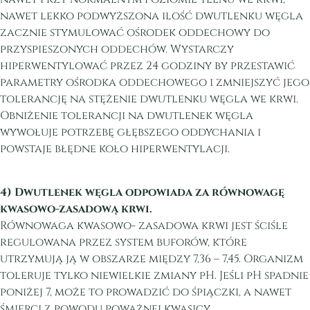
nawet lekko podwyższona ilość dwutlenku węgla
zacznie stymulować ośrodek oddechowy do
przyspieszonych oddechów. Wystarczy
hiperwentylować przez 24 godziny by przestawić
parametry ośrodka oddechowego i zmniejszyć jego
tolerancję na stężenie dwutlenku węgla we krwi.
Obniżenie tolerancji na dwutlenek węgla
wywołuje potrzebę głębszego oddychania i
powstaje błędne koło hiperwentylacji.
4) Dwutlenek węgla odpowiada za równowagę
kwasowo-zasadową krwi.
Równowaga kwasowo- zasadowa krwi jest ściśle
regulowana przez system buforów, które
utrzymują ją w obszarze między 7,36 – 7,45. Organizm
toleruje tylko niewielkie zmiany pH. Jeśli pH spadnie
poniżej 7, może to prowadzić do śpiączki, a nawet
śmierci z powodu poważnej kwasicy.