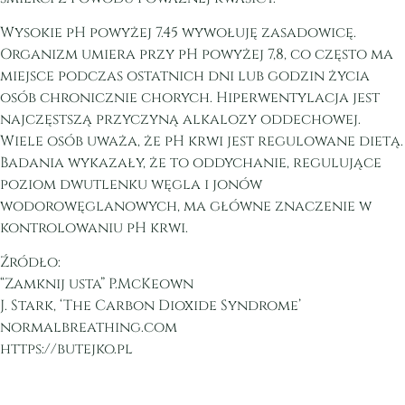
Wysokie pH powyżej 7.45 wywołuję zasadowicę.
Organizm umiera przy pH powyżej 7,8, co często ma
miejsce podczas ostatnich dni lub godzin życia
osób chronicznie chorych. Hiperwentylacja jest
najczęstszą przyczyną alkalozy oddechowej.
Wiele osób uważa, że pH krwi jest regulowane dietą.
Badania wykazały, że to oddychanie, regulujące
poziom dwutlenku węgla i jonów
wodorowęglanowych, ma główne znaczenie w
kontrolowaniu pH krwi.
Źródło:
“Zamknij usta” P.McKeown
J. Stark, ‘The Carbon Dioxide Syndrome’
normalbreathing.com
https://butejko.pl